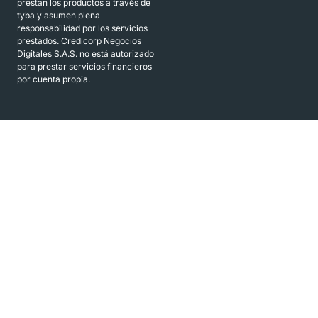
prestan los productos a través de
tyba y asumen plena
responsabilidad por los servicios
prestados. Credicorp Negocios
Digitales S.A.S. no está autorizado
para prestar servicios financieros
por cuenta propia.