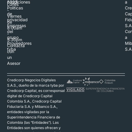
8223
condiciones
a
Lunes
Políticas
Cre
-
de
Cap
Viernes
privacidad
Fid
de
Empresas
S.A
8:00am
del
Con
-
grupo
a
5:30pm
Proveedores
Mi
Contacta
tyba
S.A
con
un
Asesor
Credicorp Negocios Digitales
S.A.S., dueño de la marca tyba por
Credicorp Capital, es corresponsal
digital de Credicorp Capital
Colombia S.A., Credicorp Capital
Fiduciaria S.A. y Mibanco S.A.,
entidades vigiladas por la
Superintendencia Financiera de
Colombia (las “Entidades”). Las
Entidades son quienes ofrecen y