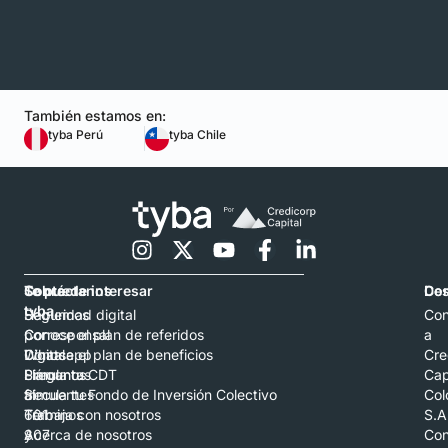
También estamos en:
tyba Perú
tyba Chile
Contáctanos
Sobre
Te puede interesar
Con
De
tyba
Hablemos
Seguridad digital
Con
por
Corresponsal
Conoce el plan de referidos
a
Whatsapp
Digital
Conoce el plan de beneficios
Cre
Llámanos
Preguntas
Simula tu CDT
Cap
al
frecuentes
Simula tu Fondo de Inversión Colectivo
Col
601
Términos
Trabaja con nosotros
S.A
307
y
Acerca de nosotros
Con