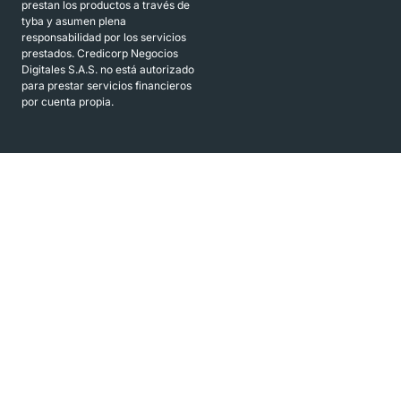
prestan los productos a través de
tyba y asumen plena
responsabilidad por los servicios
prestados. Credicorp Negocios
Digitales S.A.S. no está autorizado
para prestar servicios financieros
por cuenta propia.