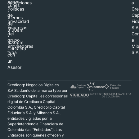
8223
condiciones
a
Lunes
Políticas
Cre
-
de
Cap
Viernes
privacidad
Fid
de
Empresas
S.A
8:00am
del
Con
-
grupo
a
5:30pm
Proveedores
Mi
Contacta
tyba
S.A
con
un
Asesor
Credicorp Negocios Digitales
S.A.S., dueño de la marca tyba por
Credicorp Capital, es corresponsal
digital de Credicorp Capital
Colombia S.A., Credicorp Capital
Fiduciaria S.A. y Mibanco S.A.,
entidades vigiladas por la
Superintendencia Financiera de
Colombia (las “Entidades”). Las
Entidades son quienes ofrecen y