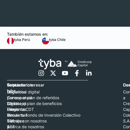
También estamos en:
tyba Perú
tyba Chile
Contáctanos
Sobre
Te puede interesar
Con
De
tyba
Hablemos
Seguridad digital
Con
por
Corresponsal
Conoce el plan de referidos
a
Whatsapp
Digital
Conoce el plan de beneficios
Cre
Llámanos
Preguntas
Simula tu CDT
Cap
al
frecuentes
Simula tu Fondo de Inversión Colectivo
Col
601
Términos
Trabaja con nosotros
S.A
307
y
Acerca de nosotros
Con