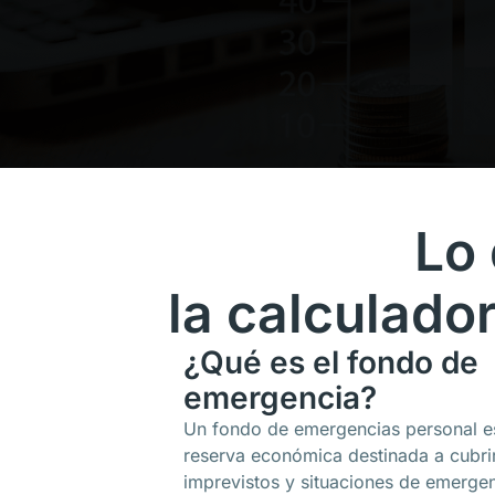
Lo
la calculado
¿Qué es el fondo de
emergencia?
Un fondo de emergencias personal e
reserva económica destinada a cubri
imprevistos y situaciones de emergen