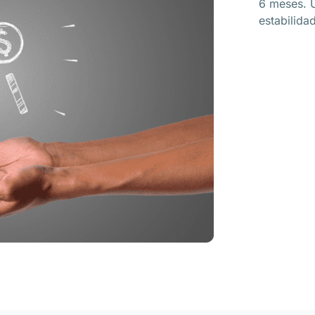
6 meses. U
estabilida