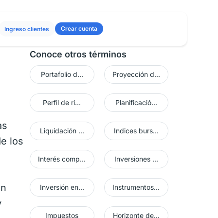
Crear cuenta
Ingreso clientes
Conoce otros términos
Portafolio d...
Proyección d...
Perfil de ri...
Planificació...
as
Liquidación ...
Indices burs...
de los
Interés comp...
Inversiones ...
en
Inversión en...
Instrumentos...
y
Impuestos
Horizonte de...