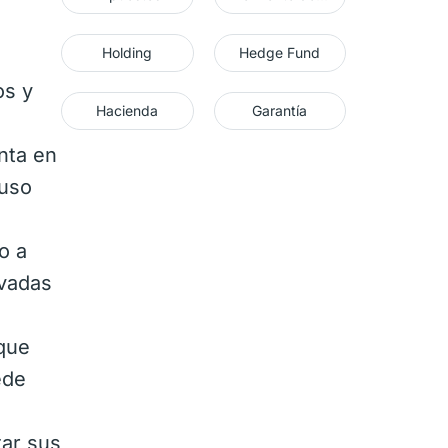
Holding
Hedge Fund
os y
Hacienda
Garantía
enta en
luso
o a
ivadas
que
ede
ar sus