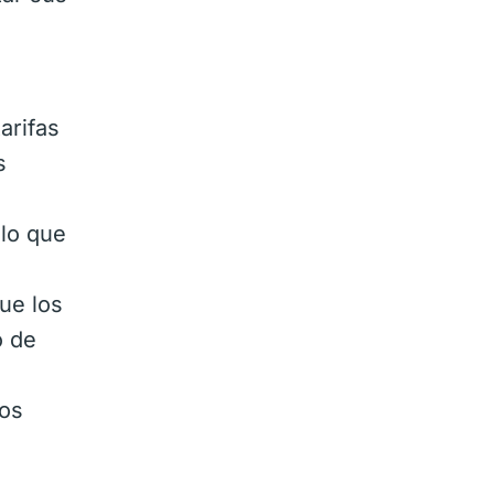
arifas
s
lo que
ue los
o de
los