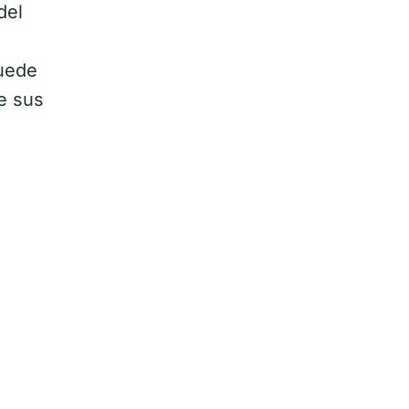
del
puede
de sus