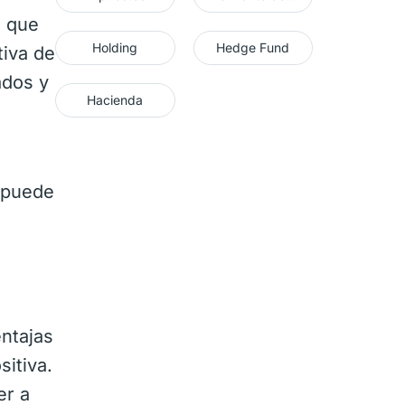
o que
Holding
Hedge Fund
tiva de
ados y
Hacienda
g puede
entajas
sitiva.
er a