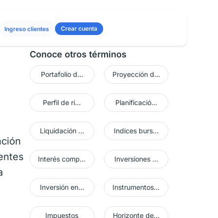
Crear cuenta
Ingreso clientes
Conoce otros términos
Portafolio d...
Proyección d...
Perfil de ri...
Planificació...
a
Liquidación ...
Indices burs...
nción
rentes
Interés comp...
Inversiones ...
a
Inversión en...
Instrumentos...
Impuestos
Horizonte de...