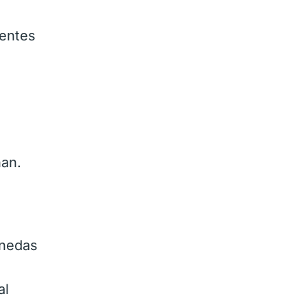
gentes
an.
onedas
al