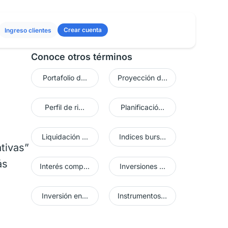
Crear cuenta
Ingreso clientes
Conoce otros términos
Portafolio d...
Proyección d...
Perfil de ri...
Planificació...
Liquidación ...
Indices burs...
tivas”
ás
Interés comp...
Inversiones ...
Inversión en...
Instrumentos...