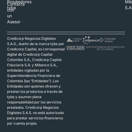
Proveedores
Mi
Contacta
tyba
S.A
con
un
Asesor
Credicorp Negocios Digitales
S.A.S., dueño de la marca tyba por
Credicorp Capital, es corresponsal
digital de Credicorp Capital
Colombia S.A., Credicorp Capital
Fiduciaria S.A. y Mibanco S.A.,
entidades vigiladas por la
Superintendencia Financiera de
Colombia (las “Entidades”). Las
Entidades son quienes ofrecen y
prestan los productos a través de
tyba y asumen plena
responsabilidad por los servicios
prestados. Credicorp Negocios
Digitales S.A.S. no está autorizado
para prestar servicios financieros
por cuenta propia.