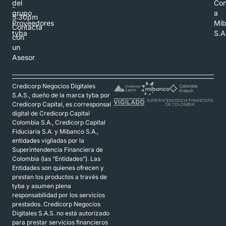
del
Con
-
grupo
a
5:30pm
Proveedores
Mi
Contacta
tyba
S.A
con
un
Asesor
Credicorp Negocios Digitales
S.A.S., dueño de la marca tyba por
Credicorp Capital, es corresponsal
digital de Credicorp Capital
Colombia S.A., Credicorp Capital
Fiduciaria S.A. y Mibanco S.A.,
entidades vigiladas por la
Superintendencia Financiera de
Colombia (las “Entidades”). Las
Entidades son quienes ofrecen y
prestan los productos a través de
tyba y asumen plena
responsabilidad por los servicios
prestados. Credicorp Negocios
Digitales S.A.S. no está autorizado
para prestar servicios financieros