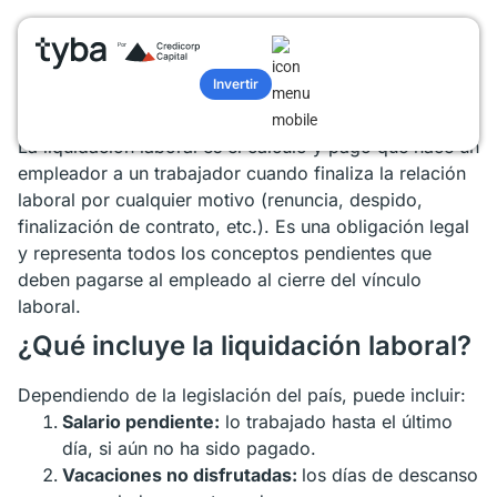
Glosario
/
Liquidación laboral
Glosario términos de finanzas
Invertir
Liquidación laboral
La liquidación laboral es el cálculo y pago que hace un
empleador a un trabajador cuando finaliza la relación
laboral por cualquier motivo (renuncia, despido,
finalización de contrato, etc.). Es una obligación legal
y representa todos los conceptos pendientes que
deben pagarse al empleado al cierre del vínculo
laboral.
¿Qué incluye la liquidación laboral?
Dependiendo de la legislación del país, puede incluir:
Salario pendiente:
lo trabajado hasta el último
día, si aún no ha sido pagado.
Vacaciones no disfrutadas:
los días de descanso