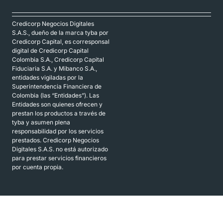
Credicorp Negocios Digitales
S.A.S., dueño de la marca tyba por
Credicorp Capital, es corresponsal
digital de Credicorp Capital
Colombia S.A., Credicorp Capital
Fiduciaria S.A. y Mibanco S.A.,
entidades vigiladas por la
Superintendencia Financiera de
Colombia (las “Entidades”). Las
Entidades son quienes ofrecen y
prestan los productos a través de
tyba y asumen plena
responsabilidad por los servicios
prestados. Credicorp Negocios
Digitales S.A.S. no está autorizado
para prestar servicios financieros
por cuenta propia.