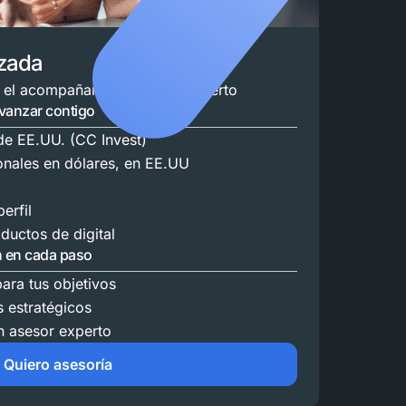
izada
 el acompañamiento de un experto
vanzar contigo
e EE.UU. (CC Invest)
ionales en dólares, en EE.UU
erfil
ductos de digital
n en cada paso
ara tus objetivos
s estratégicos
 asesor experto
Quiero asesoría