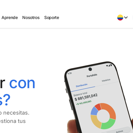
Aprende
Nosotros
Soporte
ir
con
s?
o necesitas.
estiona tus