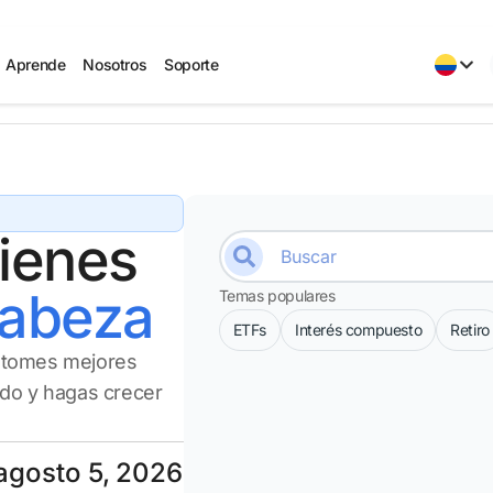
Aprende
Nosotros
Soporte
uienes
cabeza
Temas populares
ETFs
Interés compuesto
Retiro
e tomes mejores
ado y hagas crecer
agosto 5, 2026