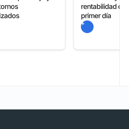
tornos
rentabilidad des
izados
primer día
+