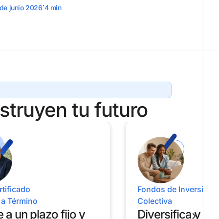
.
 de junio 2026
4
min
truyen tu futuro
tificado
Fondos de Inversión
 a Término
Colectiva
e a un plazo fijo y
Diversifica y ob