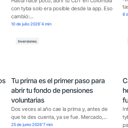
Hasta hace poco, abrir tu CDT en Colombia
ta
con tyba solo era posible desde la app. Eso
8 
cambió:...
.
10 de julio 2026
4
min
Inversiones
os
Tu prima es el primer paso para
C
abrir tu fondo de pensiones
h
voluntarias
fu
Dos veces al año cae la prima y, antes de
In
que te des cuenta, ya se fue. Mercado,...
ty
.
25 de junio 2026
7
min
pa