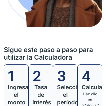
Sigue este paso a paso para
utilizar la Calculadora
1
2
3
4
Ingresa
Tasa
Selecciona
Calcula
el
de
el
Haz clic
en
monto
interés
período
“Calcular”