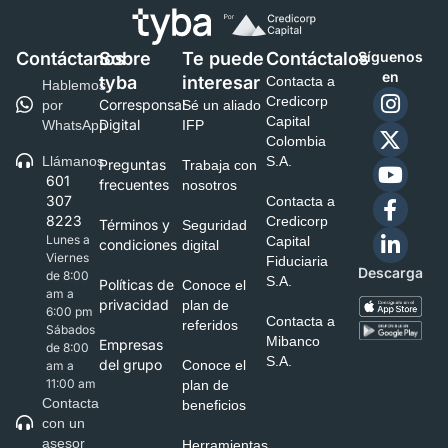
Contáctanos
Sobre
Te puede
Contáctalos
Síguenos
en
tyba
interesar
Contacta a
Hablemos
Credicorp
Corresponsal
por
Sé un aliado
Capital
Digital
WhatsApp
IFP
Colombia
Llámanos
S.A.
Preguntas
Trabaja con
601
frecuentes
nosotros
307
Contacta a
8223
Credicorp
Términos y
Seguridad
Lunes a
Capital
condiciones
digital
Viernes
Fiduciaria
Descarga
de 8:00
S.A.
Políticas de
Conoce el
am a
privacidad
plan de
6:00 pm
Contacta a
referidos
Sábados
Mibanco
Empresas
de 8:00
S.A.
del grupo
Conoce el
am a
11:00 am
plan de
Contacta
beneficios
con un
asesor
Herramientas