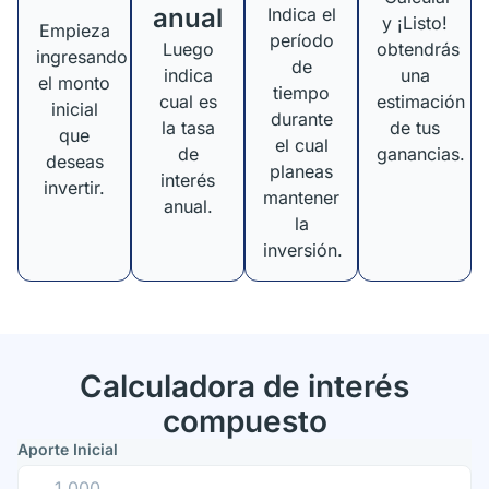
anual
Indica el
y ¡Listo!
Empieza
período
Luego
obtendrás
ingresando
de
indica
una
el monto
tiempo
cual es
estimación
inicial
durante
la tasa
de tus
que
el cual
de
ganancias.
deseas
planeas
interés
invertir.
mantener
anual.
la
inversión.
Calculadora de interés
compuesto
Aporte Inicial