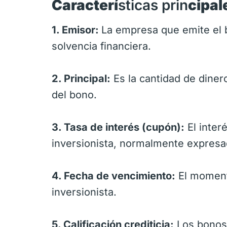
Caracterí
sticas prin
cipal
1. Emisor:
La empresa que emite el 
solvencia financiera.
2. Principal:
Es la cantidad de diner
del bono.
3. Tasa de interés (cupón):
El inter
inversionista, normalmente expresa
4. Fecha de vencimiento:
El momento
inversionista.
5. Calificación crediticia:
Los bonos 