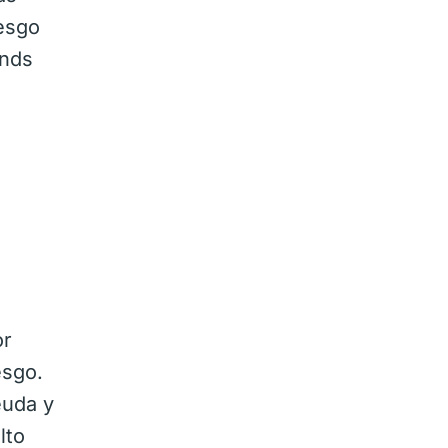
iesgo
onds
or
esgo.
euda y
lto