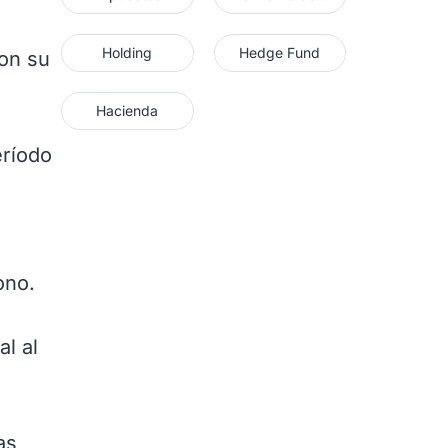
Holding
Hedge Fund
on su
Hacienda
eríodo
ono.
l al
as