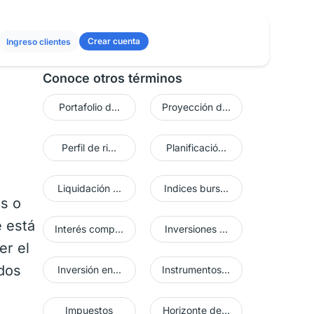
Crear cuenta
Ingreso clientes
Conoce otros términos
Portafolio d...
Proyección d...
Perfil de ri...
Planificació...
Liquidación ...
Indices burs...
es o
 está
Interés comp...
Inversiones ...
er el
idos
Inversión en...
Instrumentos...
Impuestos
Horizonte de...