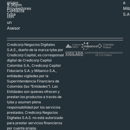
grupo
a
5:30pm
Proveedores
Mi
Contacta
tyba
S.A
con
un
Asesor
Credicorp Negocios Digitales
S.A.S., dueño de la marca tyba por
Credicorp Capital, es corresponsal
digital de Credicorp Capital
Colombia S.A., Credicorp Capital
Fiduciaria S.A. y Mibanco S.A.,
entidades vigiladas por la
Superintendencia Financiera de
Colombia (las “Entidades”). Las
Entidades son quienes ofrecen y
prestan los productos a través de
tyba y asumen plena
responsabilidad por los servicios
prestados. Credicorp Negocios
Digitales S.A.S. no está autorizado
para prestar servicios financieros
por cuenta propia.