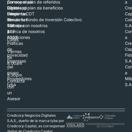
por
Corresponsal
Conoce el plan de referidos
a
Whatsapp
Digital
Conoce el plan de beneficios
Cre
Llámanos
Preguntas
Simula tu CDT
Cap
al
frecuentes
Simula tu Fondo de Inversión Colectivo
Col
601
Términos
Trabaja con nosotros
S.A
307
y
Acerca de nosotros
Con
8223
condiciones
a
Lunes
Políticas
Cre
-
de
Cap
Viernes
privacidad
Fid
de
Empresas
S.A
8:00am
del
Con
-
grupo
a
5:30pm
Proveedores
Mi
Contacta
tyba
S.A
con
un
Asesor
Credicorp Negocios Digitales
S.A.S., dueño de la marca tyba por
Credicorp Capital, es corresponsal
digital de Credicorp Capital