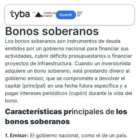
Glosario
/
Bonos soberanos
Invertir
Glosario términos de finanzas
Bonos soberanos
Los bonos soberanos son instrumentos de deuda
emitidos por un gobierno nacional para financiar sus
actividades, cubrir déficits presupuestarios o financiar
proyectos de infraestructura. Cuando un inversionista
adquiere un bono soberano, está prestando dinero al
gobierno emisor, que se compromete a devolver el
capital (principal) en una fecha futura específica y a
pagar intereses periódicos (cupón) durante la vida del
bono.
Características pr
incipales de
los
bonos soberanos
1. Emisor:
El gobierno nacional, como el de un país.