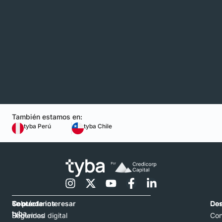
También estamos en:
tyba Perú
tyba Chile
Contáctanos
Sobre
Te puede interesar
Con
De
tyba
Hablemos
Seguridad digital
Con