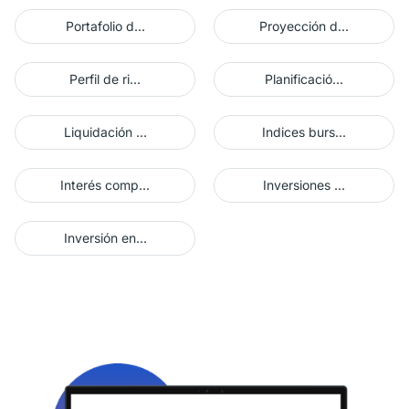
Portafolio d...
Proyección d...
Perfil de ri...
Planificació...
Liquidación ...
Indices burs...
Interés comp...
Inversiones ...
Inversión en...