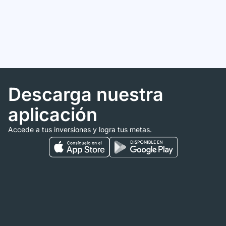
Descarga nuestra
aplicación
Accede a tus inversiones y logra tus metas.