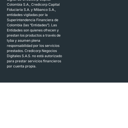
Colombia S.A., Credicorp Capital
Fiduciaria S.A. y Mibanco S.A.,
entidades vigiladas por la
Superintendencia Financiera de
Colombia (las “Entidades”). Las
Entidades son quienes ofrecen y
prestan los productos a través de
tyba y asumen plena
responsabilidad por los servicios
prestados. Credicorp Negocios
Digitales S.A.S. no está autorizado
para prestar servicios financieros
por cuenta propia.