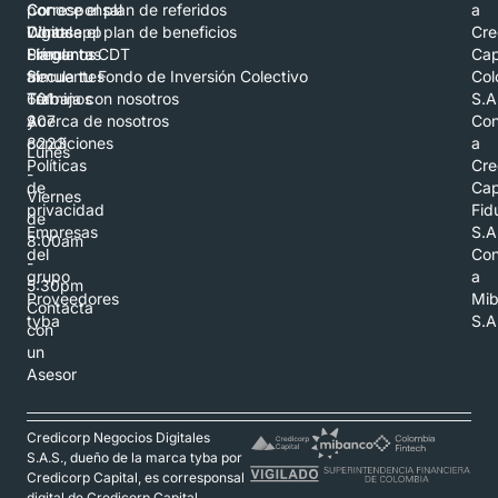
por
Corresponsal
Conoce el plan de referidos
a
Whatsapp
Digital
Conoce el plan de beneficios
Cre
Llámanos
Preguntas
Simula tu CDT
Cap
al
frecuentes
Simula tu Fondo de Inversión Colectivo
Col
601
Términos
Trabaja con nosotros
S.A
307
y
Acerca de nosotros
Con
8223
condiciones
a
Lunes
Políticas
Cre
-
de
Cap
Viernes
privacidad
Fid
de
Empresas
S.A
8:00am
del
Con
-
grupo
a
5:30pm
Proveedores
Mi
Contacta
tyba
S.A
con
un
Asesor
Credicorp Negocios Digitales
S.A.S., dueño de la marca tyba por
Credicorp Capital, es corresponsal
digital de Credicorp Capital