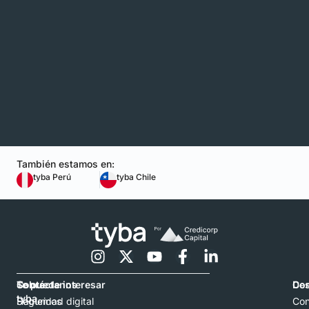
También estamos en:
tyba Perú
tyba Chile
Contáctanos
Sobre
Te puede interesar
Con
De
tyba
Hablemos
Seguridad digital
Con