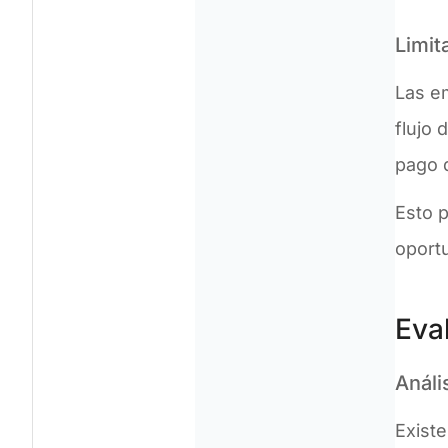
Limit
Las e
flujo 
pago d
Esto p
oport
Eva
Análi
Existe