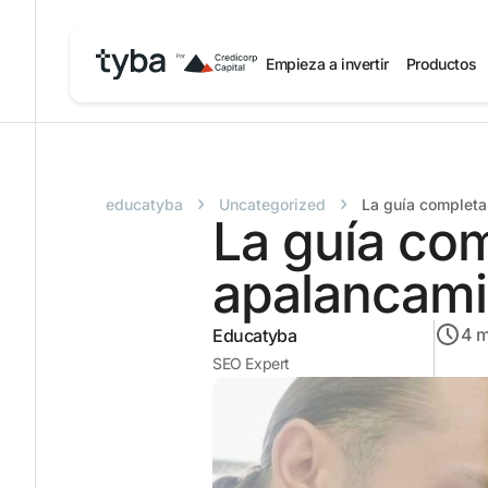
Empieza a invertir
Productos
›
›
educatyba
Uncategorized
La guía completa
La guía com
apalancami
4
m
Educatyba
SEO Expert