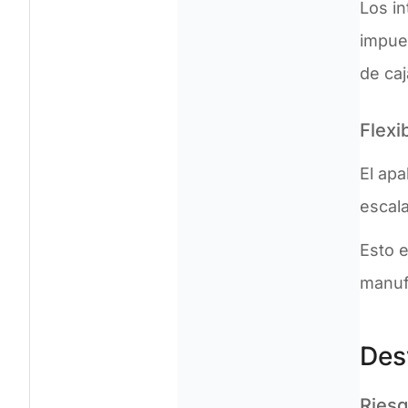
Los i
impues
de caj
Flexi
El ap
escal
Esto e
manufa
Des
Riesg