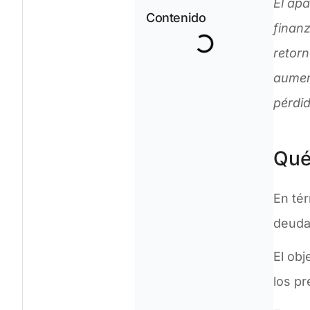
El apa
Contenido
finan
retor
aumen
pérdi
Qué
En tér
deuda 
El obj
los p