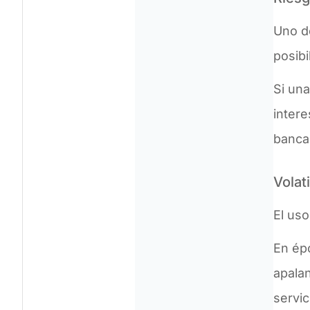
Uno d
posibi
Si un
intere
bancar
Volat
El us
En ép
apalan
servic