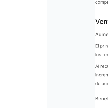
compar
Ven
Aumen
El pri
los re
Al rec
increm
de aum
Benef