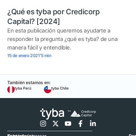
¿Qué es tyba por Credicorp
Capital? [2024]
En esta publicación queremos ayudarte a
responder la pregunta ¿qué es tyba? de una
manera fácil y entendible.
.
15 de enero 2021
5
min
También estamos en:
tyba Perú
tyba Chile
Contáctanos
Sobre
Te puede interesar
Con
De