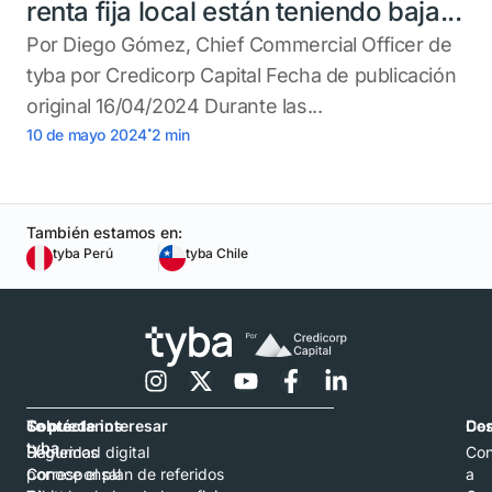
renta fija local están teniendo baja...
Por Diego Gómez, Chief Commercial Officer de
tyba por Credicorp Capital Fecha de publicación
original 16/04/2024 Durante las...
.
10 de mayo 2024
2
min
También estamos en:
tyba Perú
tyba Chile
Contáctanos
Sobre
Te puede interesar
Con
De
tyba
Hablemos
Seguridad digital
Con
por
Corresponsal
Conoce el plan de referidos
a