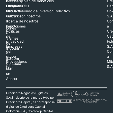
Whatsapp
Digital
Conoce el plan de beneficios
Cre
Llámanos
Preguntas
Simula tu CDT
Cap
al
frecuentes
Simula tu Fondo de Inversión Colectivo
Col
601
Términos
Trabaja con nosotros
S.A
307
y
Acerca de nosotros
Con
8223
condiciones
a
Lunes
Políticas
Cre
-
de
Cap
Viernes
privacidad
Fid
de
Empresas
S.A
8:00am
del
Con
-
grupo
a
5:30pm
Proveedores
Mi
Contacta
tyba
S.A
con
un
Asesor
Credicorp Negocios Digitales
S.A.S., dueño de la marca tyba por
Credicorp Capital, es corresponsal
digital de Credicorp Capital
Colombia S.A., Credicorp Capital