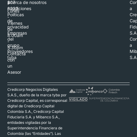
307
y
Acerca de nosotros
Con
8223
condiciones
a
Lunes
Políticas
Cre
-
de
Cap
Viernes
privacidad
Fid
de
Empresas
S.A
8:00am
del
Con
-
grupo
a
5:30pm
Proveedores
Mi
Contacta
tyba
S.A
con
un
Asesor
Credicorp Negocios Digitales
S.A.S., dueño de la marca tyba por
Credicorp Capital, es corresponsal
digital de Credicorp Capital
Colombia S.A., Credicorp Capital
Fiduciaria S.A. y Mibanco S.A.,
entidades vigiladas por la
Superintendencia Financiera de
Colombia (las “Entidades”). Las