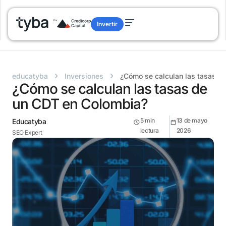
Invertir
›
›
educatyba
Inversiones
¿Cómo se calculan las tasas d
¿Cómo se calculan las tasas de
un CDT en Colombia?
5
min
13 de mayo
Educatyba
lectura
2026
SEO Expert