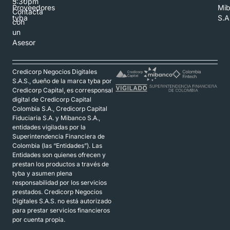
5:30pm
Proveedores
Mi
Contacta
tyba
S.A
con
un
Asesor
Credicorp Negocios Digitales
S.A.S., dueño de la marca tyba por
Credicorp Capital, es corresponsal
digital de Credicorp Capital
Colombia S.A., Credicorp Capital
Fiduciaria S.A. y Mibanco S.A.,
entidades vigiladas por la
Superintendencia Financiera de
Colombia (las “Entidades”). Las
Entidades son quienes ofrecen y
prestan los productos a través de
tyba y asumen plena
responsabilidad por los servicios
prestados. Credicorp Negocios
Digitales S.A.S. no está autorizado
para prestar servicios financieros
por cuenta propia.