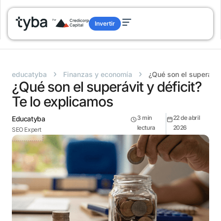
Invertir
›
›
educatyba
Finanzas y economía
¿Qué son el superávit
¿Qué son el superávit y déficit?
Te lo explicamos
3
min
22 de abril
Educatyba
lectura
2026
SEO Expert