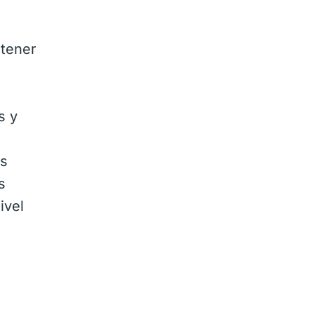
ntener
s y
os
s
ivel