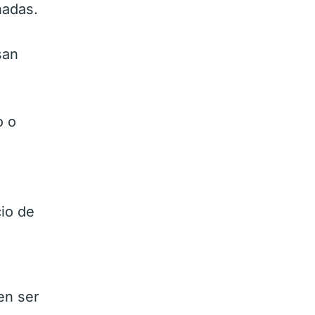
nadas.
san
o o
io de
en ser