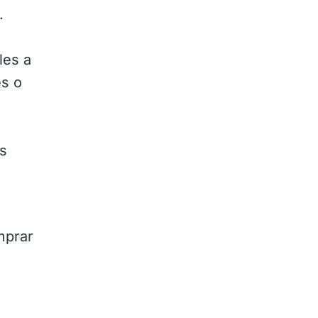
.
les a
es o
os
mprar