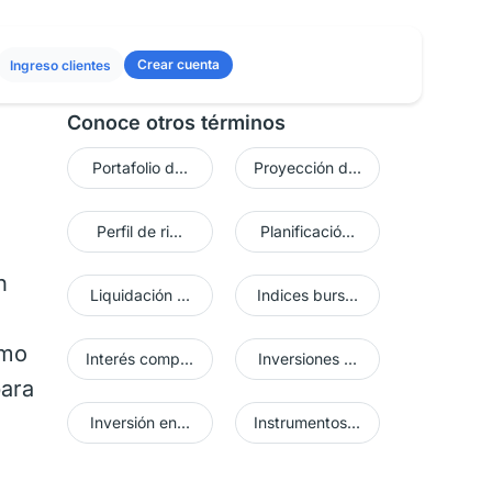
Crear cuenta
Ingreso clientes
Conoce otros términos
Portafolio d...
Proyección d...
Perfil de ri...
Planificació...
n
Liquidación ...
Indices burs...
omo
Interés comp...
Inversiones ...
para
Inversión en...
Instrumentos...