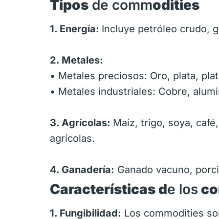
Tipos
de comm
odities
1. Energía:
Incluye petróleo crudo, g
2. Metales:
• Metales preciosos: Oro, plata, plat
• Metales industriales: Cobre, alumin
3. Agrícolas:
Maíz, trigo, soya, caf
agrícolas.
4. Ganadería:
Ganado vacuno, porci
Características d
e los
co
1. Fungibilidad:
Los commodities son 