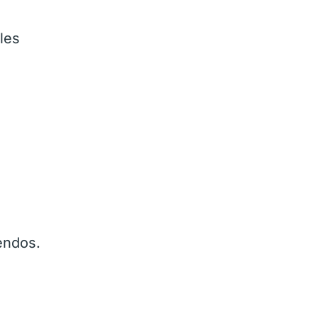
les
dendos.