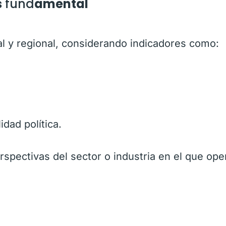
s
fund
amental
l y regional, considerando indicadores como:
idad política.
spectivas del sector o industria en el que oper