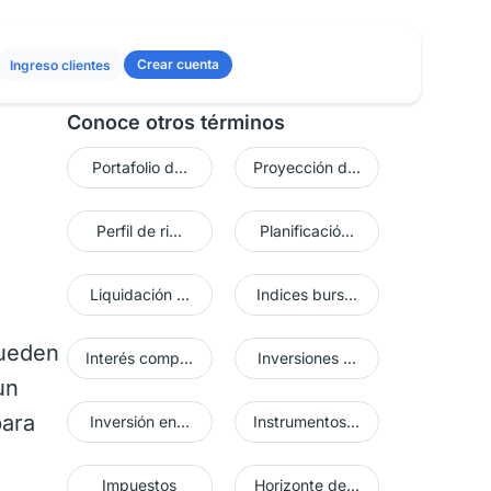
Crear cuenta
Ingreso clientes
Conoce otros términos
Portafolio d...
Proyección d...
Perfil de ri...
Planificació...
Liquidación ...
Indices burs...
pueden
Interés comp...
Inversiones ...
un
para
Inversión en...
Instrumentos...
Impuestos
Horizonte de...