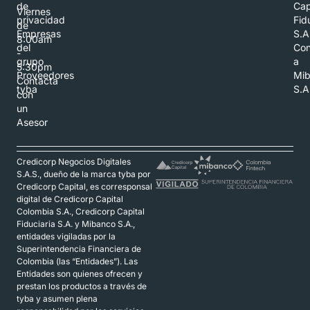
de
Cap
Viernes
privacidad
Fid
de
Empresas
S.A
8:00am
del
Con
-
grupo
a
5:30pm
Proveedores
Mi
Contacta
tyba
S.A
con
un
Asesor
Credicorp Negocios Digitales
S.A.S., dueño de la marca tyba por
Credicorp Capital, es corresponsal
digital de Credicorp Capital
Colombia S.A., Credicorp Capital
Fiduciaria S.A. y Mibanco S.A.,
entidades vigiladas por la
Superintendencia Financiera de
Colombia (las “Entidades”). Las
Entidades son quienes ofrecen y
prestan los productos a través de
tyba y asumen plena