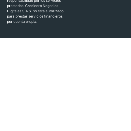
responsabilidad por los servicios
prestados. Credicorp Negocios
Digitales S.A.S. no está autorizado
para prestar servicios financieros
por cuenta propia.