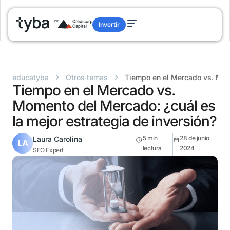
Invertir
›
›
educatyba
Otros temas
Tiempo en el Mercado vs. Mome
Tiempo en el Mercado vs.
Momento del Mercado: ¿cuál es
la mejor estrategia de inversión?
5
min
28 de junio
Laura Carolina
lectura
2024
SEO Expert