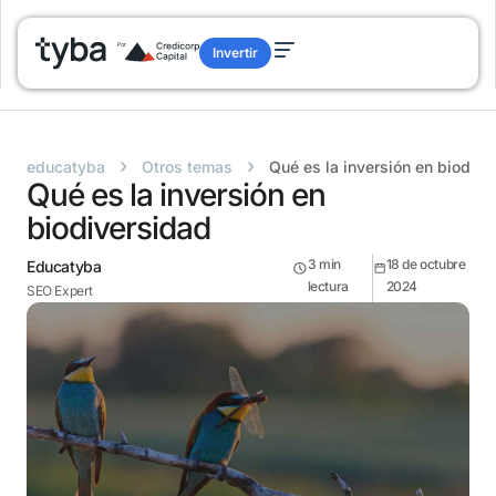
Invertir
›
›
educatyba
Otros temas
Qué es la inversión en biodive
Qué es la inversión en
biodiversidad
3
min
18 de octubre
Educatyba
lectura
2024
SEO Expert