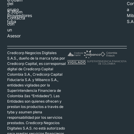
del
Con
-
grupo
a
5:30pm
Proveedores
Mi
Contacta
tyba
S.A
con
un
Asesor
Credicorp Negocios Digitales
S.A.S., dueño de la marca tyba por
Credicorp Capital, es corresponsal
digital de Credicorp Capital
Colombia S.A., Credicorp Capital
Fiduciaria S.A. y Mibanco S.A.,
entidades vigiladas por la
Superintendencia Financiera de
Colombia (las “Entidades”). Las
Entidades son quienes ofrecen y
prestan los productos a través de
tyba y asumen plena
responsabilidad por los servicios
prestados. Credicorp Negocios
Digitales S.A.S. no está autorizado
para prestar servicios financieros