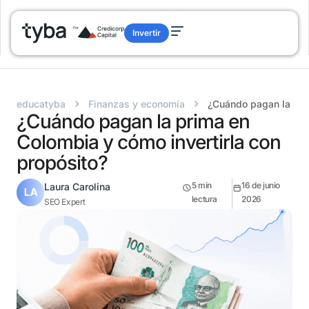
Invertir
›
›
educatyba
Finanzas y economía
¿Cuándo pagan la prim
¿Cuándo pagan la prima en
Colombia y cómo invertirla con
propósito?
5
min
16 de junio
Laura Carolina
lectura
2026
SEO Expert