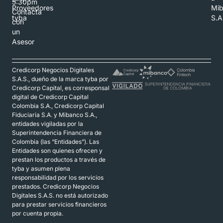
5:30pm
Proveedores
Mi
Contacta
tyba
S.A
con
un
Asesor
Credicorp Negocios Digitales
S.A.S., dueño de la marca tyba por
Credicorp Capital, es corresponsal
digital de Credicorp Capital
Colombia S.A., Credicorp Capital
Fiduciaria S.A. y Mibanco S.A.,
entidades vigiladas por la
Superintendencia Financiera de
Colombia (las “Entidades”). Las
Entidades son quienes ofrecen y
prestan los productos a través de
tyba y asumen plena
responsabilidad por los servicios
prestados. Credicorp Negocios
Digitales S.A.S. no está autorizado
para prestar servicios financieros
por cuenta propia.