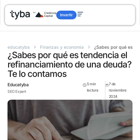
Invertir
›
›
educatyba
Finanzas y economía
¿Sabes por qué es ten
¿Sabes por qué es tendencia el
refinanciamiento de una deuda?
Te lo contamos
5
min
7 de
Educatyba
lectura
noviembre
SEO Expert
2024