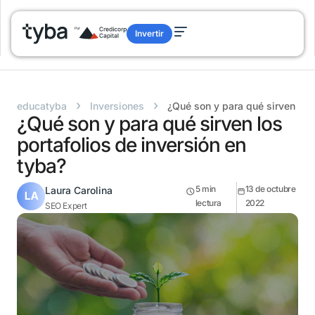
Invertir
›
›
educatyba
Inversiones
¿Qué son y para qué sirven los 
¿Qué son y para qué sirven los
portafolios de inversión en
tyba?
5
min
13 de octubre
Laura Carolina
lectura
2022
SEO Expert