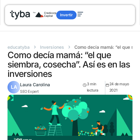
Invertir
›
›
educatyba
Inversiones
Como decía mamá: “el que siemb
Como decía mamá: “el que
siembra, cosecha”. Así es en las
inversiones
3
min
24 de mayo
Laura Carolina
lectura
2021
SEO Expert