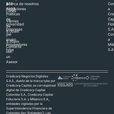
307
y
Acerca de nosotros
Con
8223
condiciones
a
Lunes
Políticas
Cre
-
de
Cap
Viernes
privacidad
Fid
de
Empresas
S.A
8:00am
del
Con
-
grupo
a
5:30pm
Proveedores
Mi
Contacta
tyba
S.A
con
un
Asesor
Credicorp Negocios Digitales
S.A.S., dueño de la marca tyba por
Credicorp Capital, es corresponsal
digital de Credicorp Capital
Colombia S.A., Credicorp Capital
Fiduciaria S.A. y Mibanco S.A.,
entidades vigiladas por la
Superintendencia Financiera de
Colombia (las “Entidades”). Las