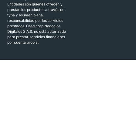
Entidades son quienes ofrecen y
prestan los productos a través de
tyba y asumen plena
responsabilidad por los servicios
prestados. Credicorp Negocios
Digitales S.A.S. no está autorizado
para prestar servicios financieros
por cuenta propia.