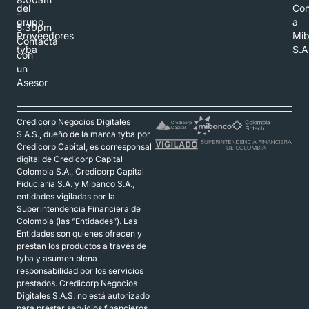
del
Con
-
grupo
a
5:30pm
Proveedores
Mi
Contacta
tyba
S.A
con
un
Asesor
Credicorp Negocios Digitales
S.A.S., dueño de la marca tyba por
Credicorp Capital, es corresponsal
digital de Credicorp Capital
Colombia S.A., Credicorp Capital
Fiduciaria S.A. y Mibanco S.A.,
entidades vigiladas por la
Superintendencia Financiera de
Colombia (las “Entidades”). Las
Entidades son quienes ofrecen y
prestan los productos a través de
tyba y asumen plena
responsabilidad por los servicios
prestados. Credicorp Negocios
Digitales S.A.S. no está autorizado
para prestar servicios financieros