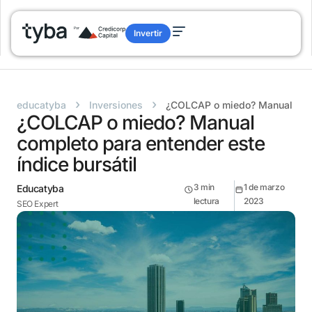
Invertir
›
›
educatyba
Inversiones
¿COLCAP o miedo? Manual compl
¿COLCAP o miedo? Manual
completo para entender este
índice bursátil
3
min
1 de marzo
Educatyba
lectura
2023
SEO Expert