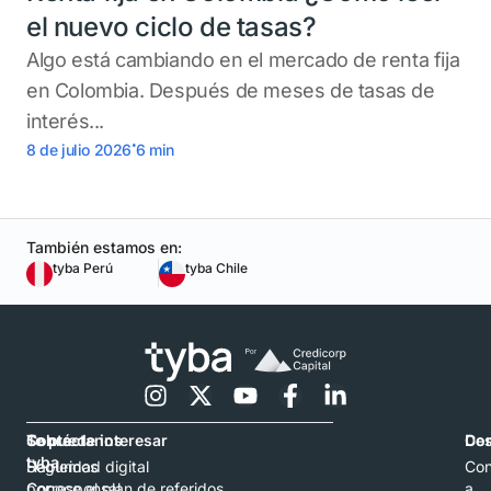
el nuevo ciclo de tasas?
Algo está cambiando en el mercado de renta fija
en Colombia. Después de meses de tasas de
interés...
.
8 de julio 2026
6
min
También estamos en:
tyba Perú
tyba Chile
Contáctanos
Sobre
Te puede interesar
Con
De
tyba
Hablemos
Seguridad digital
Con
por
Corresponsal
Conoce el plan de referidos
a