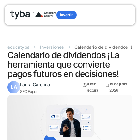
Invertir
›
›
educatyba
Inversiones
Calendario de dividendos ¡La h
Calendario de dividendos ¡La
herramienta que convierte
pagos futuros en decisiones!
4
min
19 de junio
Laura Carolina
lectura
2026
SEO Expert