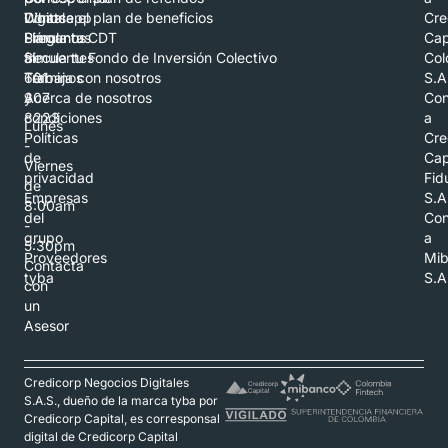
Whatsapp
Digital
Conoce el plan de beneficios
Cre
Llámanos
Preguntas
Simula tu CDT
Cap
al
frecuentes
Simula tu Fondo de Inversión Colectivo
Col
601
Términos
Trabaja con nosotros
S.A
307
y
Acerca de nosotros
Con
8223
condiciones
a
Lunes
Políticas
Cre
-
de
Cap
Viernes
privacidad
Fid
de
Empresas
S.A
8:00am
del
Con
-
grupo
a
5:30pm
Proveedores
Mi
Contacta
tyba
S.A
con
un
Asesor
Credicorp Negocios Digitales
S.A.S., dueño de la marca tyba por
Credicorp Capital, es corresponsal
digital de Credicorp Capital