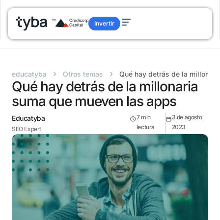
Invertir
›
›
educatyba
Otros temas
Qué hay detrás de la millonar
Qué hay detrás de la millonaria
suma que mueven las apps
7
min
3 de agosto
Educatyba
lectura
2023
SEO Expert