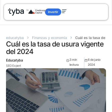
Invertir
›
›
educatyba
Finanzas y economía
Cuál es la tasa de us
Cuál es la tasa de usura vigente
del 2024
3
min
6 de junio
Educatyba
lectura
2024
SEO Expert