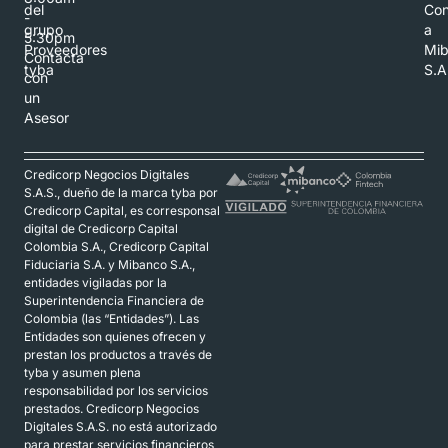
del
Con
-
grupo
a
5:30pm
Proveedores
Mi
Contacta
tyba
S.A
con
un
Asesor
Credicorp Negocios Digitales
S.A.S., dueño de la marca tyba por
Credicorp Capital, es corresponsal
digital de Credicorp Capital
Colombia S.A., Credicorp Capital
Fiduciaria S.A. y Mibanco S.A.,
entidades vigiladas por la
Superintendencia Financiera de
Colombia (las “Entidades”). Las
Entidades son quienes ofrecen y
prestan los productos a través de
tyba y asumen plena
responsabilidad por los servicios
prestados. Credicorp Negocios
Digitales S.A.S. no está autorizado
para prestar servicios financieros