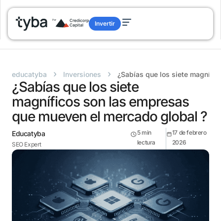
Invertir
›
›
educatyba
Inversiones
¿Sabías que los siete magnífi
¿Sabías que los siete
magníficos son las empresas
que mueven el mercado global ?
5
min
17 de febrero
Educatyba
lectura
2026
SEO Expert