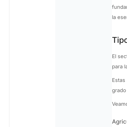
funda
la ese
Tip
El se
para 
Estas
grado
Veamos
Agric