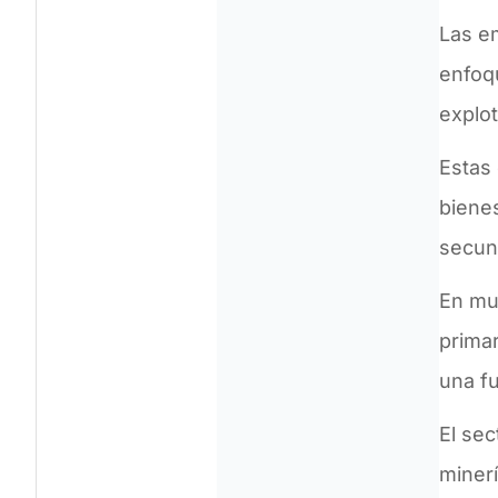
Las em
enfoqu
explot
Estas
bienes
secund
En mu
prima
una f
El sec
miner