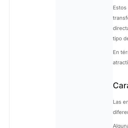
Estos
transf
direct
tipo d
En tér
atract
Car
Las em
difere
Alguna