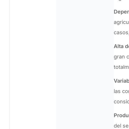
Depen
agricu
casos,
Alta 
gran 
totalm
Variab
las co
consid
Produ
del se