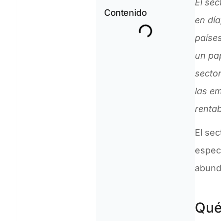
El sec
Contenido
en día
paíse
un pap
sector
las em
rentab
El se
espec
abunda
Qué