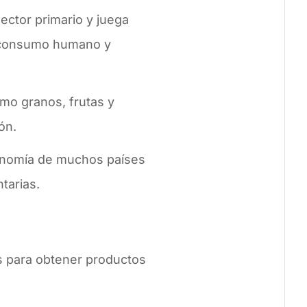
sector primario y juega
l consumo humano y
omo granos, frutas y
ón.
conomía de muchos países
tarias.
es para obtener productos