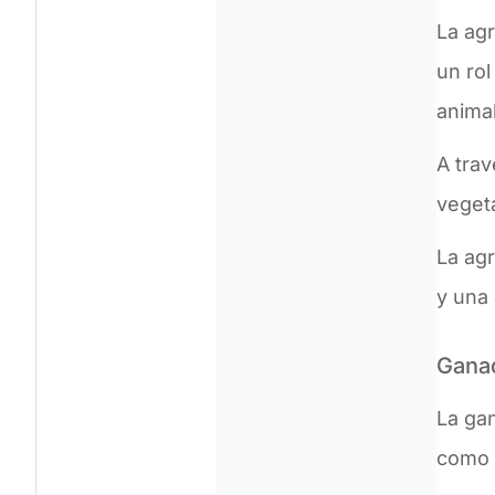
La agr
un ro
anima
A trav
vegeta
La ag
y una 
Gana
La gan
como 