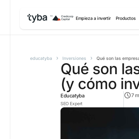
Empieza a invertir
Productos
›
›
educatyba
Inversiones
Qué son las empresas
Qué son las
(y cómo inve
7
m
Educatyba
SEO Expert