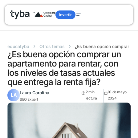
Invertir
›
›
educatyba
Otros temas
¿Es buena opción comprar un ap
¿Es buena opción comprar un
apartamento para rentar, con
los niveles de tasas actuales
que entrega la renta fija?
2
min
10 de mayo
Laura Carolina
lectura
2024
SEO Expert