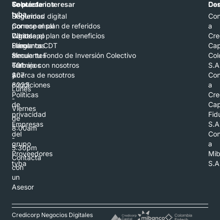
Contáctanos
Sobre
Te puede interesar
Con
De
tyba
Hablemos
Seguridad digital
Con
por
Corresponsal
Conoce el plan de referidos
a
Whatsapp
Digital
Conoce el plan de beneficios
Cre
Llámanos
Preguntas
Simula tu CDT
Cap
al
frecuentes
Simula tu Fondo de Inversión Colectivo
Col
601
Términos
Trabaja con nosotros
S.A
307
y
Acerca de nosotros
Con
8223
condiciones
a
Lunes
Políticas
Cre
-
de
Cap
Viernes
privacidad
Fid
de
Empresas
S.A
8:00am
del
Con
-
grupo
a
5:30pm
Proveedores
Mi
Contacta
tyba
S.A
con
un
Asesor
Credicorp Negocios Digitales