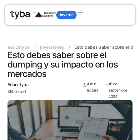
Invertir
›
›
educatyba
Inversiones
Esto debes saber sobre el dum
Esto debes saber sobre el
dumping y su impacto en los
mercados
4
min
16 de
Educatyba
lectura
septiembre
SEO Expert
2024