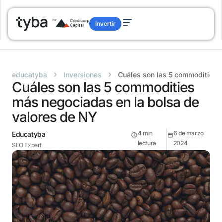
Invertir
›
›
educatyba
Inversiones
Cuáles son las 5 commodities 
Cuáles son las 5 commodities
más negociadas en la bolsa de
valores de NY
4
min
6 de marzo
Educatyba
lectura
2024
SEO Expert