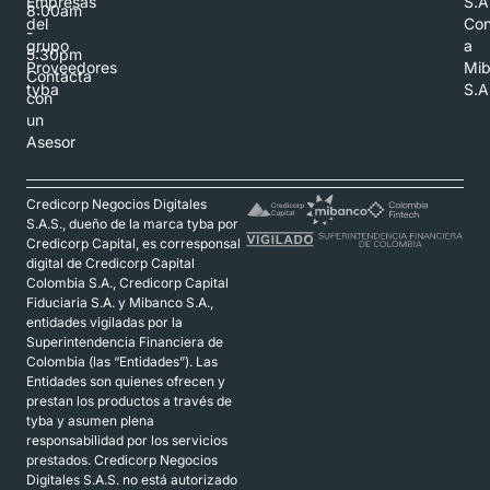
Empresas
S.A
8:00am
del
Con
-
grupo
a
5:30pm
Proveedores
Mi
Contacta
tyba
S.A
con
un
Asesor
Credicorp Negocios Digitales
S.A.S., dueño de la marca tyba por
Credicorp Capital, es corresponsal
digital de Credicorp Capital
Colombia S.A., Credicorp Capital
Fiduciaria S.A. y Mibanco S.A.,
entidades vigiladas por la
Superintendencia Financiera de
Colombia (las “Entidades”). Las
Entidades son quienes ofrecen y
prestan los productos a través de
tyba y asumen plena
responsabilidad por los servicios
prestados. Credicorp Negocios
Digitales S.A.S. no está autorizado