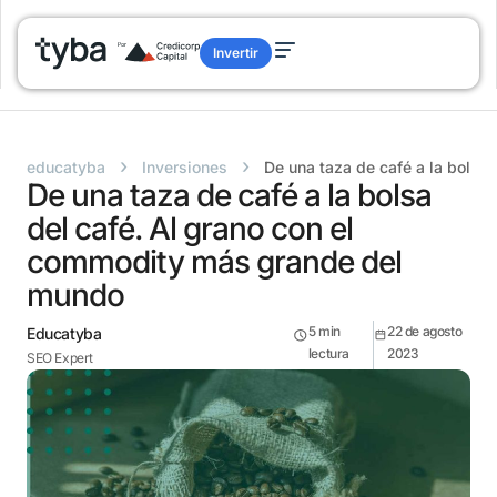
Invertir
›
›
educatyba
Inversiones
De una taza de café a la bolsa
De una taza de café a la bolsa
del café. Al grano con el
commodity más grande del
mundo
5
min
22 de agosto
Educatyba
lectura
2023
SEO Expert