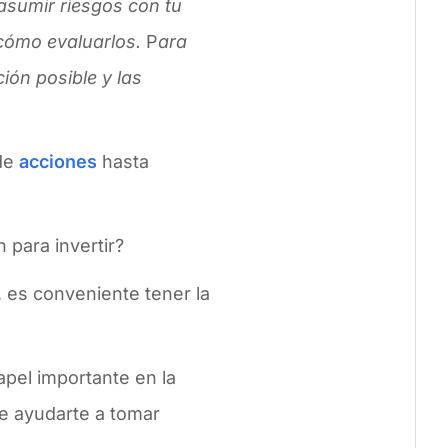
 asumir riesgos con tu
 cómo evaluarlos.
P
ara
ión posible y las
sde
acciones
hasta
 para invertir?
 es conveniente tener la
pel importante en la
de ayudarte a tomar