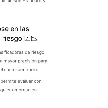
diticio son Standard &
ose en las
e riesgo 📈📉
asificadoras de riesgo
a mayor precisión para
el costo-beneficio.
 permite evaluar con
alquier empresa en