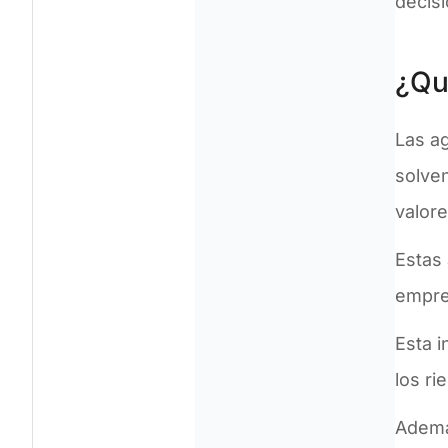
decis
¿Qu
Las ag
solven
valor
Estas 
empre
Esta i
los r
Además