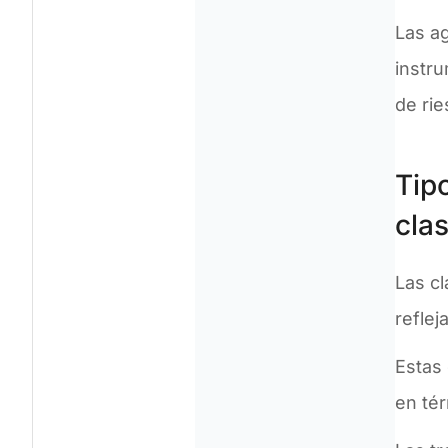
Las ag
instru
de ri
Tip
clas
Las cl
reflej
Estas
en tér