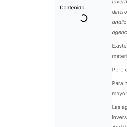
Invert
Contenido
dinero
analiz
agenci
Exist
materi
Pero c
Para 
mayor
Las a
invers