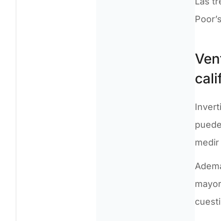
Las tr
Poor’s
Vent
cali
Invert
puede
medir 
Ademá
mayor
cuest