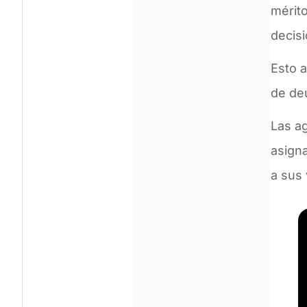
mérito
decis
Esto a
de de
Las ag
asigna
a sus 