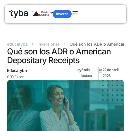
Invertir
›
›
educatyba
Inversiones
Qué son los ADR o American De
Qué son los ADR o American
Depositary Receipts
5
min
22 de abril
Educatyba
lectura
2023
SEO Expert