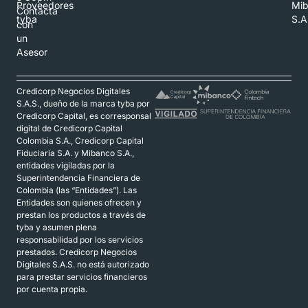
Proveedores
Mi
Contacta
tyba
S.A
con
un
Asesor
Credicorp Negocios Digitales
S.A.S., dueño de la marca tyba por
Credicorp Capital, es corresponsal
digital de Credicorp Capital
Colombia S.A., Credicorp Capital
Fiduciaria S.A. y Mibanco S.A.,
entidades vigiladas por la
Superintendencia Financiera de
Colombia (las “Entidades”). Las
Entidades son quienes ofrecen y
prestan los productos a través de
tyba y asumen plena
responsabilidad por los servicios
prestados. Credicorp Negocios
Digitales S.A.S. no está autorizado
para prestar servicios financieros
por cuenta propia.