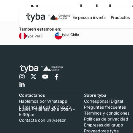
Nueva calculadora “
Empieza a invertir
Productos
También estamos en:
tyba Chile
tyba Perú
Contáctanos
Sobre tyba
Hablemos por Whatsapp
Corresponsal Digital
Llámanos al 601 307 8223
Preguntas frecuentes
Lunes - Viernes de 8:00am -
Términos y condiciones
5:30pm
Políticas de privacidad
Contacta con un Asesor
Empresas del grupo
Proveedores tyba