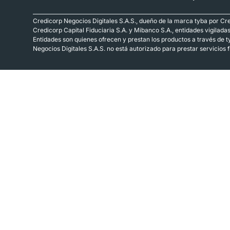
Credicorp Negocios Digitales S.A.S., dueño de la marca tyba por Cre
Credicorp Capital Fiduciaria S.A. y Mibanco S.A., entidades vigilada
Entidades son quienes ofrecen y prestan los productos a través de t
Negocios Digitales S.A.S. no está autorizado para prestar servicios 