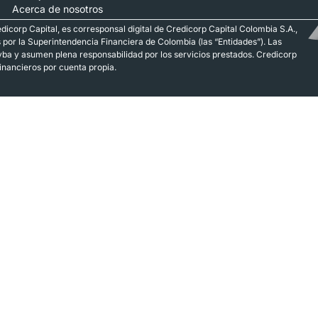
Acerca de nosotros
dicorp Capital, es corresponsal digital de Credicorp Capital Colombia S.A.,
s por la Superintendencia Financiera de Colombia (las “Entidades”). Las
yba y asumen plena responsabilidad por los servicios prestados. Credicorp
financieros por cuenta propia.