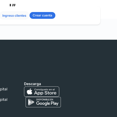
dad”
Crear cuenta
Ingreso clientes
Descarga
pital
pital
.