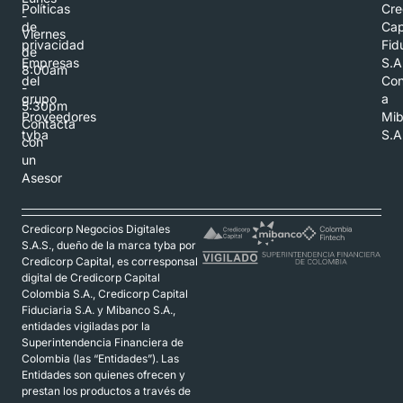
Políticas
Cre
-
de
Cap
Viernes
privacidad
Fid
de
Empresas
S.A
8:00am
del
Con
-
grupo
a
5:30pm
Proveedores
Mi
Contacta
tyba
S.A
con
un
Asesor
Credicorp Negocios Digitales
S.A.S., dueño de la marca tyba por
Credicorp Capital, es corresponsal
digital de Credicorp Capital
Colombia S.A., Credicorp Capital
Fiduciaria S.A. y Mibanco S.A.,
entidades vigiladas por la
Superintendencia Financiera de
Colombia (las “Entidades”). Las
Entidades son quienes ofrecen y
prestan los productos a través de