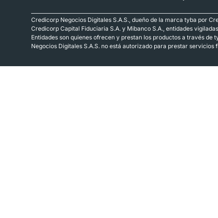
Credicorp Negocios Digitales S.A.S., dueño de la marca tyba por Cre
Credicorp Capital Fiduciaria S.A. y Mibanco S.A., entidades vigilada
Entidades son quienes ofrecen y prestan los productos a través de t
Negocios Digitales S.A.S. no está autorizado para prestar servicios 