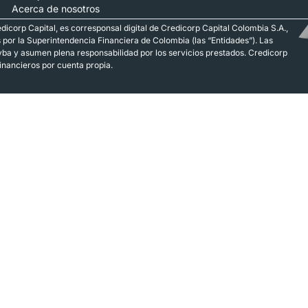
Acerca de nosotros
dicorp Capital, es corresponsal digital de Credicorp Capital Colombia S.A.,
s por la Superintendencia Financiera de Colombia (las “Entidades”). Las
yba y asumen plena responsabilidad por los servicios prestados. Credicorp
financieros por cuenta propia.