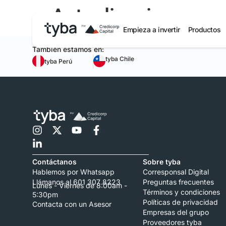
Actualizaciones en 
Empieza a invertir
Productos
También estamos en:
tyba Chile
tyba Perú
Contáctanos
Sobre tyba
Hablemos por Whatsapp
Corresponsal Digital
Llámanos al 601 307 8223
Preguntas frecuentes
Lunes - Viernes de 8:00am -
Términos y condiciones
5:30pm
Políticas de privacidad
Contacta con un Asesor
Empresas del grupo
Proveedores tyba