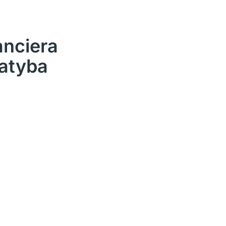
anciera
catyba