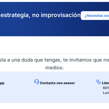
estrategia, no improvisación
¿Necesitas a
sta a una duda que tengas, te invitamos que n
medios:
app
Contacto con asesor
Llá
601 3
Lunes 