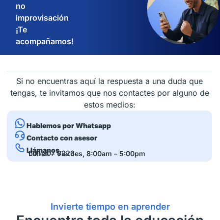
no
improvisación
¡Te
acompañamos!
Si no encuentras aquí la respuesta a una duda que
tengas, te invitamos que nos contactes por alguno de
estos medios:
Hablemos por Whatsapp
Contacto con asesor
Llámanos
601 307 8223
Lunes – Viernes, 8:00am – 5:00pm
Invierte tiempo en aprender