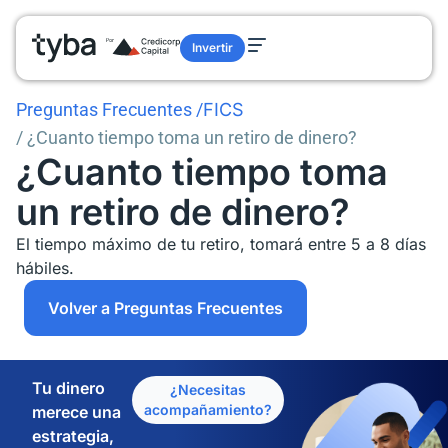
Invertir
Preguntas Frecuentes
/
FICS
/ ¿Cuanto tiempo toma un retiro de dinero?
¿Cuanto tiempo toma
un retiro de dinero?
El tiempo máximo de tu retiro, tomará entre 5 a 8 días
hábiles.
Volver a Preguntas Frecuentes
Tu dinero
¿Necesitas
acompañamiento?
merece una
estrategia,