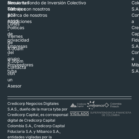
al
frecuentes
Simula tu Fondo de Inversión Colectivo
Col
601
Términos
Trabaja con nosotros
S.A
307
y
Acerca de nosotros
Con
8223
condiciones
a
Lunes
Políticas
Cre
-
de
Cap
Viernes
privacidad
Fid
de
Empresas
S.A
8:00am
del
Con
-
grupo
a
5:30pm
Proveedores
Mi
Contacta
tyba
S.A
con
un
Asesor
Credicorp Negocios Digitales
S.A.S., dueño de la marca tyba por
Credicorp Capital, es corresponsal
digital de Credicorp Capital
Colombia S.A., Credicorp Capital
Fiduciaria S.A. y Mibanco S.A.,
entidades vigiladas por la