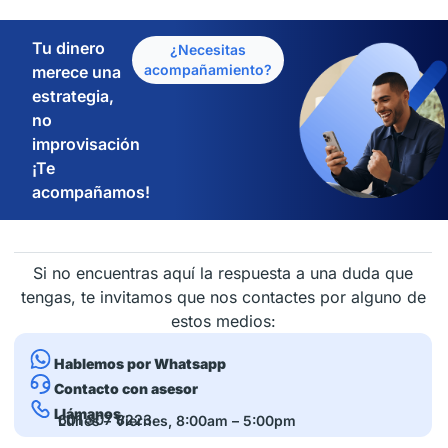
Tu dinero
¿Necesitas
acompañamiento?
merece una
estrategia,
no
improvisación
¡Te
acompañamos!
Si no encuentras aquí la respuesta a una duda que
tengas, te invitamos que nos contactes por alguno de
estos medios:
Hablemos por Whatsapp
Contacto con asesor
Llámanos
601 307 8223
Lunes – Viernes, 8:00am – 5:00pm