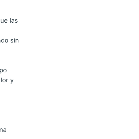
ue las
ndo sin
upo
lor y
una