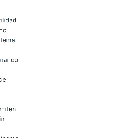
ilidad.
ano
stema.
minando
 de
rmiten
in