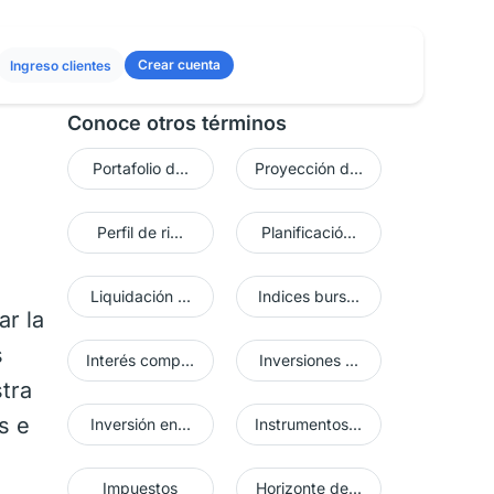
Crear cuenta
Ingreso clientes
Conoce otros términos
Portafolio d...
Proyección d...
Perfil de ri...
Planificació...
Liquidación ...
Indices burs...
ar la
s
Interés comp...
Inversiones ...
tra
s e
Inversión en...
Instrumentos...
Impuestos
Horizonte de...