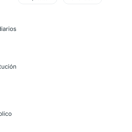
iarios
tución
blico