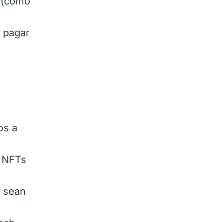
s (como
n pagar
os a
, NFTs
s sean