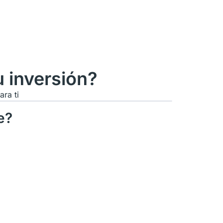
 inversión?
ra ti
e?