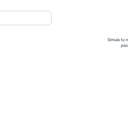
Ingr
Simula tu 
par