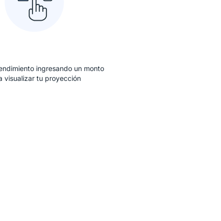
esa un monto de
apertura
rendimiento ingresando un monto
a visualizar tu proyección