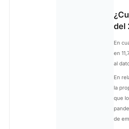
¿Cu
del
En cu
en 11,
al da
En re
la pr
que lo
pandem
de em