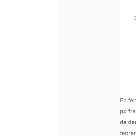
En fe
pp fr
de de
febrer