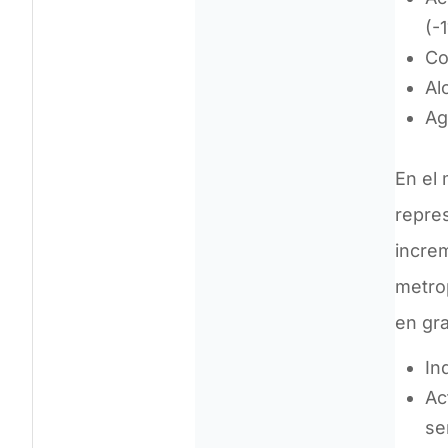
(-
Co
Al
Ag
En el
repre
increm
metro
en gra
In
Ac
se