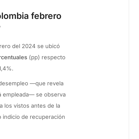
olombia febrero
?
rero del 2024 se ubicó
rcentuales
(pp) respecto
1,4%.
e desempleo —que revela
stá empleada— se observa
 los vistos antes de la
o indicio de recuperación