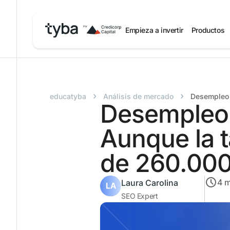
Empieza a invertir
Productos
›
›
educatyba
Análisis de mercado
Desempleo 
Desempleo 
Aunque la 
de 260.00
4
m
Laura Carolina
SEO Expert